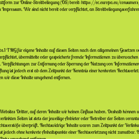
attform zur Online-Streitbeilegung (OS) bereit:
https://ec.europa.eu/consumer
im Impressum.
Wir sind nicht bereit oder verpflichtet, an Streitbeilegungsverfahre
bs.1 TMG für eigene Inhalte auf diesen Seiten nach den
allgemeinen Gesetzen v
erpflichtet, übermittelte oder gespeicherte fremde Informationen zu überwac
n.
Verpflichtungen zur Entfernung oder Sperrung der Nutzung von Information
ftung ist jedoch erst ab dem Zeitpunkt der
Kenntnis einer konkreten Rechtsverl
n wir diese Inhalte umgehend entfernen.
ebsites Dritter, auf deren Inhalte wir keinen Einfluss haben.
Deshalb können wi
verlinkten Seiten ist stets der jeweilige Anbieter oder Betreiber der Seiten verant
chtsverstöße überprüft. Rechtswidrige
Inhalte waren zum Zeitpunkt der Verlinku
n ist jedoch ohne konkrete Anhaltspunkte einer
Rechtsverletzung nicht zumutbar.
Links u
mgehend entfernen.