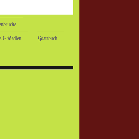
enbrücke
e & Medien
Gästebuch