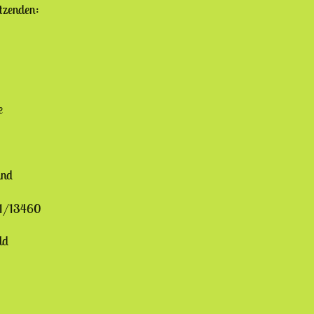
itzenden:
e
und
41/13460
ld