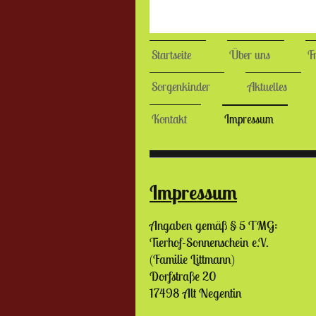
Startseite
Über uns
F
Sorgenkinder
Aktuelles
Kontakt
Impressum
Impressum
Angaben gemäß § 5 TMG:
Tierhof-Sonnenschein e.V.
(Familie Littmann)
Dorfstraße 20
17498 Alt Negentin